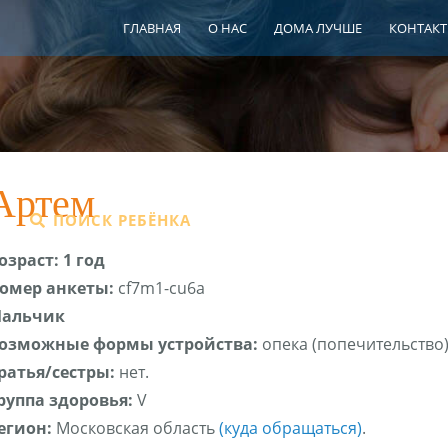
ГЛАВНАЯ
О НАС
ДОМА ЛУЧШЕ
КОНТАК
Артем
ПОИСК РЕБЁНКА
ШПР
ЦЕНТР СЕ
озраст: 1 год
омер анкеты:
cf7m1-cu6a
альчик
озможные формы устройства:
опека (попечительство)
ратья/сестры:
нет.
руппа здоровья:
V
егион:
Московская область
(куда обращаться)
.