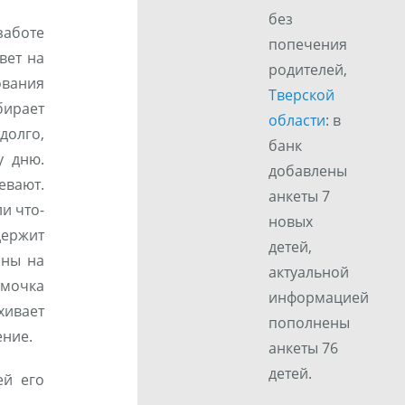
без
заботе
попечения
вет на
родителей,
вания
Тверской
ирает
области
: в
олго,
банк
у дню.
добавлены
евают.
анкеты 7
ли что-
новых
держит
детей,
ины на
актуальной
ёмочка
информацией
хивает
пополнены
ение.
анкеты 76
детей.
ей его