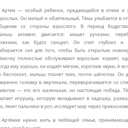
Артем — особый ребенок, нуждающийся в опеке и 
зрослых. Он милый и обаятельный, Тёма улыбается в от
бщение со стороны взрослого. В период бодрство
алыш активно двигается: машет ручками, переб
ожками, как будто танцует. Он спит глубоко и д
абирается сил для того, чтобы быть открытым новом
ёмочку полностью обслуживают взрослые: кормят, од
огда ему хорошо, он издаёт мягкие, короткие звуки. А ес
о беспокоит, малыш плачет тихо, почти шёпотом. Он 
веренно головку в вертикали, переворачивается со сп
ивотик — это его маленькая, но настоящая победа. Т
ватает игрушку, которую вкладывают в ладошку, разма
ю, тянет пальчики в рот, исследует мир через прикоснов
Артёмке нужно жить в любящей семье, принимающ