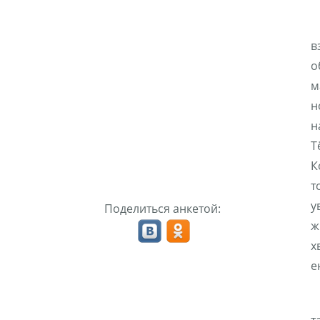
в
о
м
н
н
Т
К
т
у
Поделиться анкетой:
ж
х
е