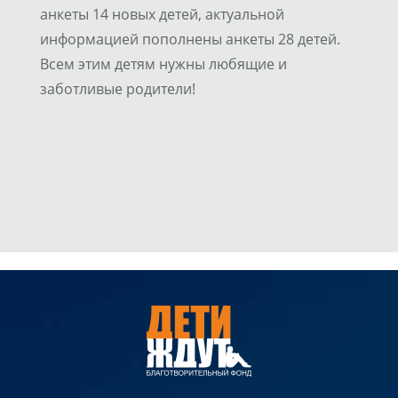
анкеты 14 новых детей, актуальной
информацией пополнены анкеты 28 детей.
Всем этим детям нужны любящие и
заботливые родители!