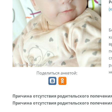
Р
(
Б
к
в
п
с
р
н
Поделиться анкетой:
Причина отсутствия родительского попечения
Причина отсутствия родительского попечения