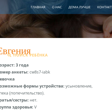
ГЛАВНАЯ
О НАС
ДОМА ЛУЧШЕ
КОНТАК
Евгения
ПОИСК РЕБЁНКА
ШПР
ЦЕНТР СЕ
озраст: 3 года
омер анкеты:
cw8s7-iabk
евочка
озможные формы устройства:
усыновление,
пека (попечительство).
ратья/сестры:
нет.
руппа здоровья:
V