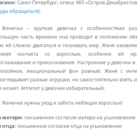
егион:
Санкт-Петербург, опека: МО «Остров Декабристов
куда обращаться)
.
Женечка – хрупкая девочка с особенностями раз
ольшую часть времени она проводит в положении лёж
ак ей сложно двигаться и познавать мир. Женя оживляе
ремя контакта со взрослым, особенно ей нра
оглаживания и прикосновения. Настроение у девочки в
покойное, эмоциональный фон ровный. Женя с инт
азглядывает разные игрушки, но самостоятельно взять и
е может. Аппетит у девочки избирательный.
Женечке нужны уход и забота любящих взрослых!
 матери:
письменное согласие матери на усыновление
 отца:
письменное согласие отца на усыновление