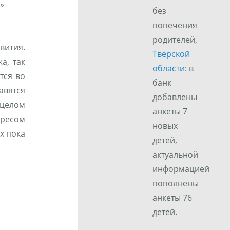
»
без
попечения
родителей,
вития.
Тверской
а, так
области
: в
тся во
банк
вятся
добавлены
 целом
анкеты 7
ересом
новых
х пока
детей,
актуальной
информацией
пополнены
анкеты 76
детей.