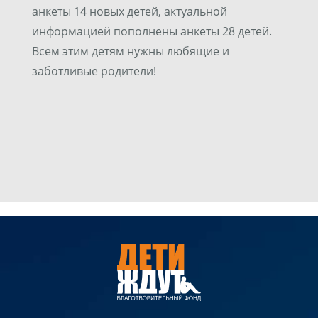
анкеты 14 новых детей, актуальной
информацией пополнены анкеты 28 детей.
Всем этим детям нужны любящие и
заботливые родители!