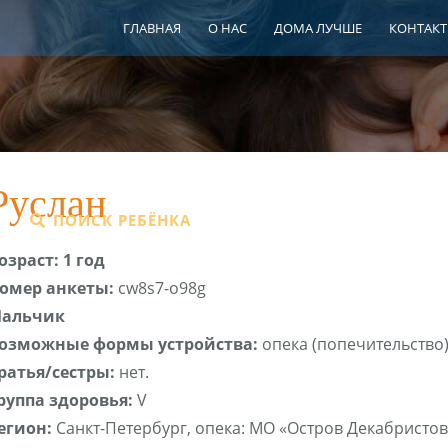
ГЛАВНАЯ
О НАС
ДОМА ЛУЧШЕ
КОНТАК
Руслан
ПОИСК РЕБЁНКА
ШПР
ЦЕНТР СЕ
озраст: 1 год
омер анкеты:
cw8s7-o98g
альчик
озможные формы устройства:
опека (попечительство)
ратья/сестры:
нет.
руппа здоровья:
V
егион:
Санкт-Петербург, опека: МО «Остров Декабристов