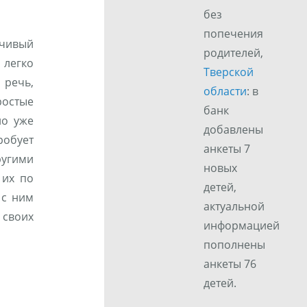
без
попечения
чивый
родителей,
 легко
Тверской
 речь,
области
: в
ростые
банк
но уже
добавлены
робует
анкеты 7
ругими
новых
 их по
детей,
 с ним
актуальной
 своих
информацией
пополнены
анкеты 76
детей.