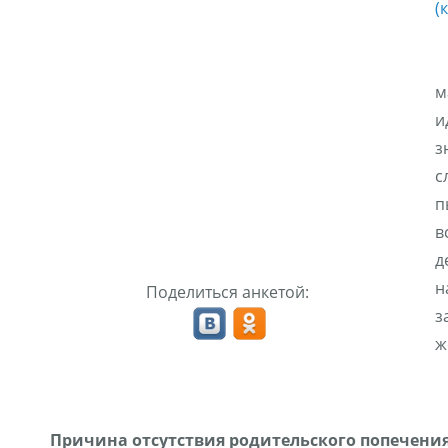
(
м
и
з
с
п
в
д
н
Поделиться анкетой:
з
ж
Причина отсутствия родительского попечения