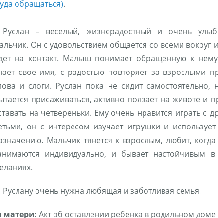
куда обращаться)
.
Руслан – веселый, жизнерадостный и очень улыб
альчик. Он с удовольствием общается со всеми вокруг и
дет на контакт. Малыш понимает обращенную к нему
нает свое имя, с радостью повторяет за взрослыми п
лова и слоги. Руслан пока не сидит самостоятельно, 
ытается присаживаться, активно ползает на животе и п
ставать на четвереньки. Ему очень нравится играть с д
етьми, он с интересом изучает игрушки и использует
азначению. Мальчик тянется к взрослым, любит, когда
анимаются индивидуально, и бывает настойчивым в
еланиях.
Руслану очень нужна любящая и заботливая семья!
 матери:
Акт об оставлении ребенка в родильном доме