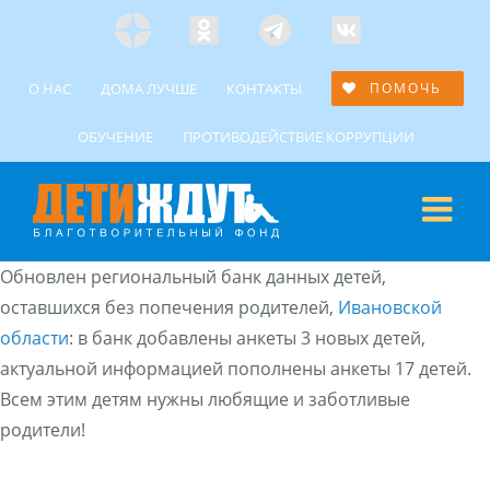
Skip
Яндекс
Одноклассники
Telegramm
Custom
to
Дзен
content
О НАС
ДОМА ЛУЧШЕ
КОНТАКТЫ
ПОМОЧЬ
ОБУЧЕНИЕ
ПРОТИВОДЕЙСТВИЕ КОРРУПЦИИ
Обновлен региональный банк данных детей,
оставшихся без попечения родителей,
Ивановской
области
: в банк добавлены анкеты 3 новых детей,
актуальной информацией пополнены анкеты 17 детей.
Всем этим детям нужны любящие и заботливые
родители!