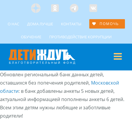
Skip
Яндекс
Одноклассники
Telegramm
Custom
to
Дзен
content
О НАС
ДОМА ЛУЧШЕ
КОНТАКТЫ
ПОМОЧЬ
ОБУЧЕНИЕ
ПРОТИВОДЕЙСТВИЕ КОРРУПЦИИ
Обновлен региональный банк данных детей,
оставшихся без попечения родителей,
Московской
области
: в банк добавлены анкеты 5 новых детей,
актуальной информацией пополнены анкеты 6 детей.
Всем этим детям нужны любящие и заботливые
родители!