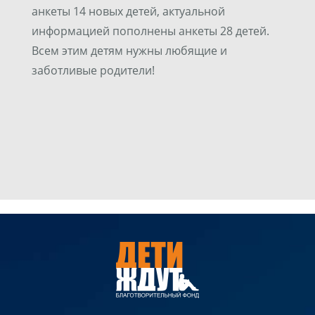
анкеты 14 новых детей, актуальной
информацией пополнены анкеты 28 детей.
Всем этим детям нужны любящие и
заботливые родители!