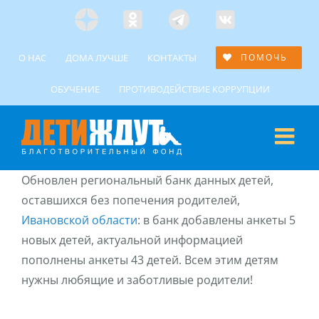
Skip
Яндекс
Одноклассники
Telegramm
Custom
to
Дзен
content
О НАС
ДОМА ЛУЧШЕ
КОНТАКТЫ
ПОМОЧЬ
ОБУЧЕНИЕ
ПРОТИВОДЕЙСТВИЕ КОРРУПЦИИ
Обновлен региональный банк данных детей,
оставшихся без попечения родителей,
Ивановской области
: в банк добавлены анкеты 5
новых детей, актуальной информацией
пополнены анкеты 43 детей. Всем этим детям
нужны любящие и заботливые родители!