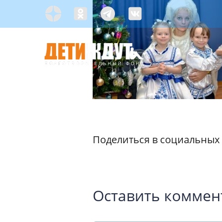
Skip
Яндекс
Одноклассники
Telegramm
Custom
to
Дзен
content
С ЧЕГО НАЧАТЬ?
Поделиться в социальных 
Оставить коммен