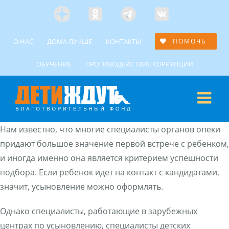
Skip
Яндекс
Одноклассники
Telegramm
Custom
to
Дзен
content
О НАС
ДОМА ЛУЧШЕ
КОНТАКТЫ
ПОМОЧЬ
ОБУЧЕНИЕ
ПРОТИВОДЕЙСТВИЕ КОРРУПЦИИ
Нам известно, что многие специалисты органов опеки
придают большое значение первой встрече с ребенком,
и иногда именно она является критерием успешности
подбора. Если ребенок идет на контакт с кандидатами,
значит, усыновление можно оформлять.
Однако специалисты, работающие в зарубежных
центрах по усыновлению, специалисты детских