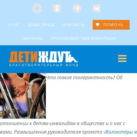
Skip
Яндекс
Одноклассники
Telegramm
Custom
to
Дзен
content
О НАС
ДОМА ЛУЧШЕ
КОНТАКТЫ
ПОМОЧЬ
ОБУЧЕНИЕ
ПРОТИВОДЕЙСТВИЕ КОРРУПЦИИ
Что такое толерантность? Об
отношении к детям-инвалидам в обществе и о нас с
вами. Размышления руководителя проекта
«Волонтёры в