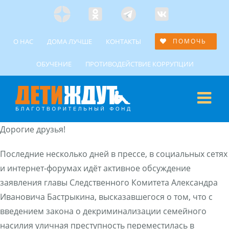
Skip
Яндекс
Одноклассники
Telegramm
Custom
to
Дзен
content
О НАС
ДОМА ЛУЧШЕ
КОНТАКТЫ
ПОМОЧЬ
ОБУЧЕНИЕ
ПРОТИВОДЕЙСТВИЕ КОРРУПЦИИ
Дорогие друзья!
Последние несколько дней в прессе, в социальных сетях
и интернет-форумах идёт активное обсуждение
заявления главы Следственного Комитета Александра
Ивановича Бастрыкина, высказавшегося о том, что с
введением закона о декриминализации семейного
насилия уличная преступность переместилась в