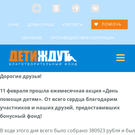
Skip
Яндекс
Одноклассники
Telegramm
Custom
to
Дзен
content
О НАС
ДОМА ЛУЧШЕ
КОНТАКТЫ
ПОМОЧЬ
ОБУЧЕНИЕ
ПРОТИВОДЕЙСТВИЕ КОРРУПЦИИ
Дорогие друзья!
11 февраля прошла ежемесячная акция «День
помощи детям». От всего сердца благодарим
участников и наших друзей, предоставивших
бонусный фонд!
В ходе этого дня всего было собрано 380923 рубля и был