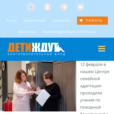
Skip
Яндекс
Одноклассники
Telegramm
Custom
to
Дзен
content
О НАС
ДОМА ЛУЧШЕ
КОНТАКТЫ
ПОМОЧЬ
ОБУЧЕНИЕ
ПРОТИВОДЕЙСТВИЕ КОРРУПЦИИ
12 февраля в
нашем Центре
семейной
адаптации
проходили
учения по
пожарной