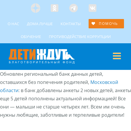
Skip
Яндекс
Одноклассники
Telegramm
Custom
to
Дзен
content
О НАС
ДОМА ЛУЧШЕ
КОНТАКТЫ
ПОМОЧЬ
ОБУЧЕНИЕ
ПРОТИВОДЕЙСТВИЕ КОРРУПЦИИ
Обновлен региональный банк данных детей,
оставшихся без попечения родителей,
Московской
области
: в банк добавлены анкеты 2 новых детей, анкеты
еще 5 детей пополнены актуальной информацией! Все
они — малыши не старше четырех лет. Всем им очень
нужны любящие, заботливые и терпеливые родители!