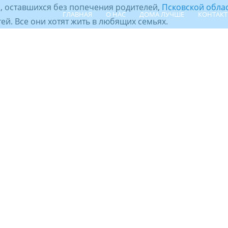
, оставшихся без попечения родителей,
Псковской обла
ГЛАВНАЯ
О НАС
ДОМА ЛУЧШЕ
КОНТАК
й. Все они хотят жить в любящих семьях.
ПОИСК РЕБЁНКА
ШПР
ЦЕНТР СЕ