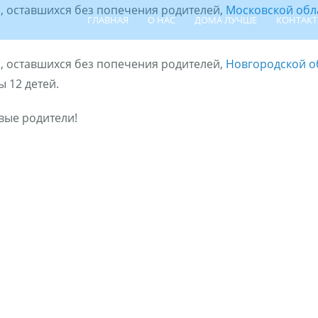
, оставшихся без попечения родителей,
Московской обл
ГЛАВНАЯ
О НАС
ДОМА ЛУЧШЕ
КОНТАК
, оставшихся без попечения родителей,
Новгородской о
 12 детей.
вые родители!
ПОИСК РЕБЁНКА
ШПР
ЦЕНТР СЕ