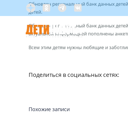
Skip
Обновлен региональный банк данных детей
Яндекс
Одноклассники
Telegramm
Custom
to
детей.
Дзен
content
Обновлен региональный банк данных детей
актуальной информацией пополнены анкеты
Всем этим детям нужны любящие и заботли
С ЧЕГО НАЧАТЬ?
Поделиться в социальных сетях:
Похожие записи