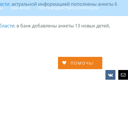
асти
: актуальной информацией пополнены анкеты 6
ТЫ
ОБУЧЕНИЕ
ПРОТИВОДЕЙСТВИЕ КОРРУПЦИИ
бласти
: в банк добавлены анкеты 13 новых детей,
МЕЙНОЙ АДАПТАЦИИ
ПОМОЧЬ!
Vk
Em