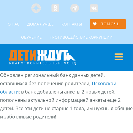
Skip
Яндекс
Одноклассники
Telegramm
Custom
to
Дзен
content
О НАС
ДОМА ЛУЧШЕ
КОНТАКТЫ
ПОМОЧЬ
ОБУЧЕНИЕ
ПРОТИВОДЕЙСТВИЕ КОРРУПЦИИ
Обновлен региональный банк данных детей,
оставшихся без попечения родителей,
Псковской
области
: в банк добавлены анкеты 2 новых детей,
пополнены актуальной информацией анкеты еще 2
детей. Все эти дети не старше 1 года, им нужны любящие
и заботливые родители!