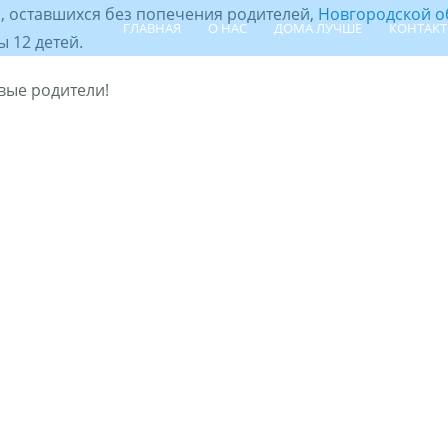
, оставшихся без попечения родителей,
Новгородской о
ГЛАВНАЯ
О НАС
ДОМА ЛУЧШЕ
КОНТАК
 12 детей.
вые родители!
ПОИСК РЕБЁНКА
ШПР
ЦЕНТР СЕ