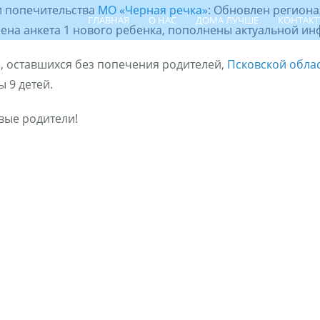
и попечительства
МО «Черная речка»
: Обновлен региона
ГЛАВНАЯ
О НАС
ДОМА ЛУЧШЕ
КОНТАК
лена анкета 1 нового ребенка, пополнены актуальной инф
, оставшихся без попечения родителей,
Псковской обла
 9 детей.
вые родители!
ПОИСК РЕБЁНКА
ШПР
ЦЕНТР СЕ