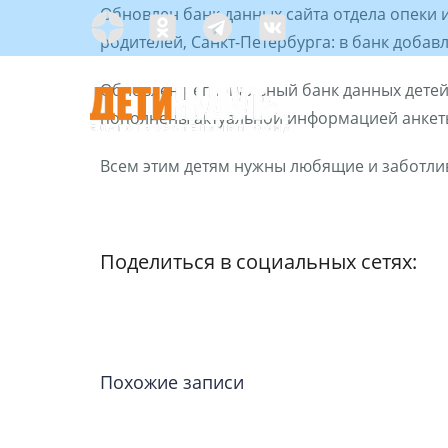
Skip
Обновлен банк данных сайта отдела опеки 
Яндекс
Одноклассники
Telegramm
Custom
to
родителей, Санкт-Петербурга: в банк добав
Дзен
content
Обновлен региональный банк данных детей
пополнены актуальной информацией анкеты
Всем этим детям нужны любящие и заботли
С ЧЕГО НАЧАТЬ?
Поделиться в социальных сетях:
Похожие записи