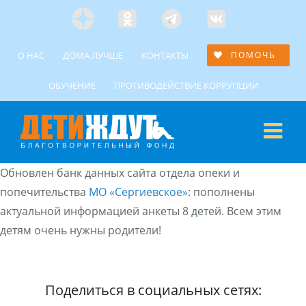
Skip
Яндекс
Одноклассники
Telegramm
Custom
to
Дзен
content
О НАС
ДОМА ЛУЧШЕ
КОНТАКТЫ
ПОМОЧЬ
ОБУЧЕНИЕ
ПРОТИВОДЕЙСТВИЕ КОРРУПЦИИ
Обновлен банк данных сайта отдела опеки и
попечительства
МО «Сергиевское»
: пополнены
актуальной информацией анкеты 8 детей. Всем этим
детям очень нужны родители!
Поделиться в социальных сетях: