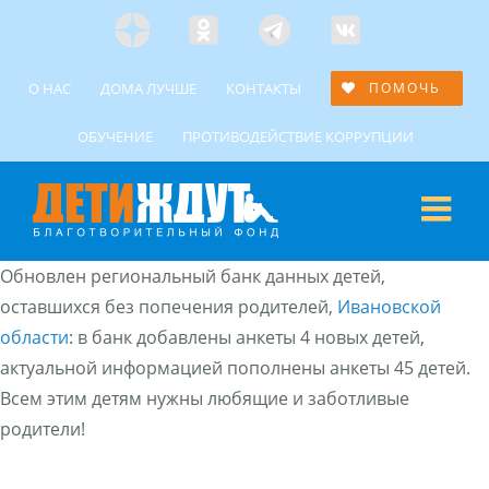
Skip
Яндекс
Одноклассники
Telegramm
Custom
to
Дзен
content
О НАС
ДОМА ЛУЧШЕ
КОНТАКТЫ
ПОМОЧЬ
ОБУЧЕНИЕ
ПРОТИВОДЕЙСТВИЕ КОРРУПЦИИ
Обновлен региональный банк данных детей,
оставшихся без попечения родителей,
Ивановской
области
: в банк добавлены анкеты 4 новых детей,
актуальной информацией пополнены анкеты 45 детей.
Всем этим детям нужны любящие и заботливые
родители!