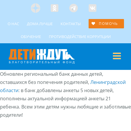
Skip
Яндекс
Одноклассники
Telegramm
Custom
to
Дзен
content
О НАС
ДОМА ЛУЧШЕ
КОНТАКТЫ
ПОМОЧЬ
ОБУЧЕНИЕ
ПРОТИВОДЕЙСТВИЕ КОРРУПЦИИ
Обновлен региональный банк данных детей,
оставшихся без попечения родителей,
Ленинградской
области
: в банк добавлены анкеты 5 новых детей,
пополнены актуальной информацией анкеты 21
ребенка. Всем этим детям нужны любящие и заботливые
родители!