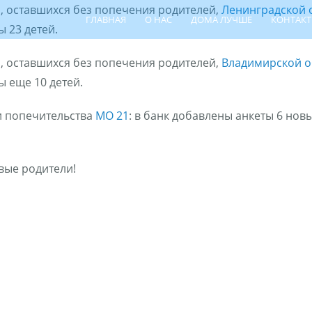
, оставшихся без попечения родителей,
Ленинградской 
ГЛАВНАЯ
О НАС
ДОМА ЛУЧШЕ
КОНТАК
 23 детей.
, оставшихся без попечения родителей,
Владимирской о
 еще 10 детей.
и попечительства
МО 21
: в банк добавлены анкеты 6 но
ПОИСК РЕБЁНКА
ШПР
ЦЕНТР СЕ
вые родители!