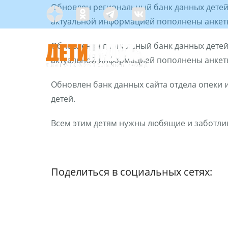
Skip
Обновлен региональный банк данных детей
Яндекс
Одноклассники
Telegramm
Custom
to
актуальной информацией пополнены анкеты
Дзен
content
Обновлен региональный банк данных детей
актуальной информацией пополнены анкеты
Обновлен банк данных сайта отдела опеки 
детей.
С ЧЕГО НАЧАТЬ?
Всем этим детям нужны любящие и заботли
Поделиться в социальных сетях: