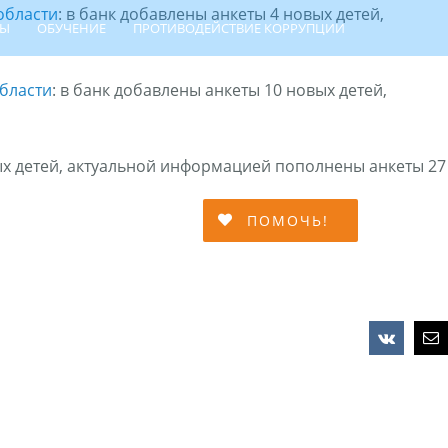
области
: в банк добавлены анкеты 4 новых детей,
ТЫ
ОБУЧЕНИЕ
ПРОТИВОДЕЙСТВИЕ КОРРУПЦИИ
бласти
: в банк добавлены анкеты 10 новых детей,
вых детей, актуальной информацией пополнены анкеты 27
МЕЙНОЙ АДАПТАЦИИ
ПОМОЧЬ!
Vk
Em