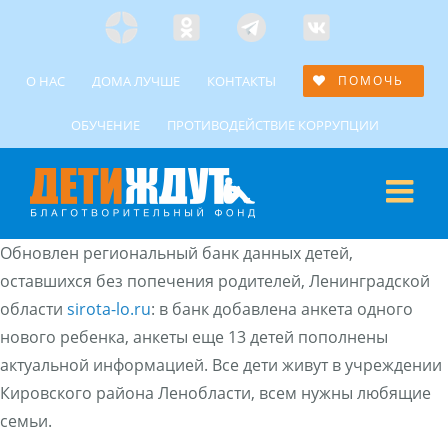
Skip
Яндекс
Одноклассники
Telegramm
Custom
to
Дзен
content
О НАС
ДОМА ЛУЧШЕ
КОНТАКТЫ
ПОМОЧЬ
ОБУЧЕНИЕ
ПРОТИВОДЕЙСТВИЕ КОРРУПЦИИ
Обновлен региональный банк данных детей,
оставшихся без попечения родителей, Ленинградской
области
sirota-lo.ru
: в банк добавлена анкета одного
нового ребенка, анкеты еще 13 детей пополнены
актуальной информацией. Все дети живут в учреждении
Кировского района Ленобласти, всем нужны любящие
семьи.