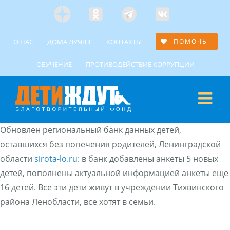
Skip
Яндекс
Одноклассники
Telegramm
Custom
to
Дзен
content
О НАС
ДОМА ЛУЧШЕ
КОНТАКТЫ
ПОМОЧЬ
ОБУЧЕНИЕ
ПРОТИВОДЕЙСТВИЕ КОРРУПЦИИ
Обновлен региональный банк данных детей,
оставшихся без попечения родителей, Ленинградской
области
sirota-lo.ru
: в банк добавлены анкеты 5 новых
детей, пополнены актуальной информацией анкеты еще
16 детей. Все эти дети живут в учреждении Тихвинского
района Ленобласти, все хотят в семьи.