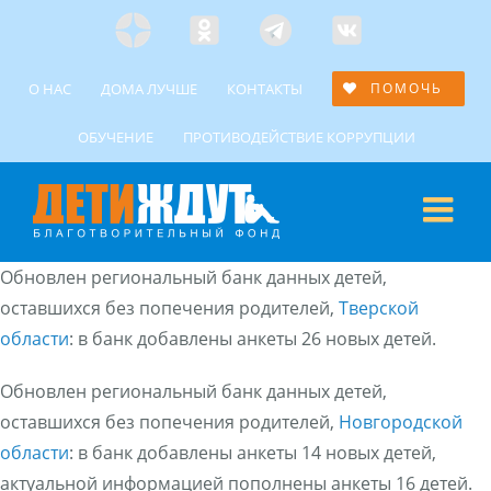
Skip
Яндекс
Одноклассники
Telegramm
Custom
to
Дзен
content
О НАС
ДОМА ЛУЧШЕ
КОНТАКТЫ
ПОМОЧЬ
ОБУЧЕНИЕ
ПРОТИВОДЕЙСТВИЕ КОРРУПЦИИ
Обновлен региональный банк данных детей,
оставшихся без попечения родителей,
Тверской
области
: в банк добавлены анкеты 26 новых детей.
Обновлен региональный банк данных детей,
оставшихся без попечения родителей,
Новгородской
области
: в банк добавлены анкеты 14 новых детей,
актуальной информацией пополнены анкеты 16 детей.