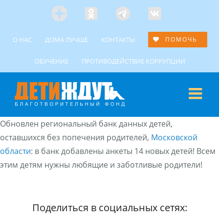
Skip
Яндекс
Одноклассники
Telegramm
Custom
to
Дзен
content
О НАС
ДОМА ЛУЧШЕ
КОНТАКТЫ
ПОМОЧЬ
ОБУЧЕНИЕ
ПРОТИВОДЕЙСТВИЕ КОРРУПЦИИ
Обновлен региональный банк данных детей,
оставшихся без попечения родителей,
Московской
области
: в банк добавлены анкеты 14 новых детей! Всем
этим детям нужны любящие и заботливые родители!
Поделиться в социальных сетях: