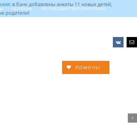
елия
: в банк добавлены анкеты 11 новых детей,
ТЫ
ОБУЧЕНИЕ
ПРОТИВОДЕЙСТВИЕ КОРРУПЦИИ
е родители!
Vk
Em
МЕЙНОЙ АДАПТАЦИИ
ПОМОЧЬ!