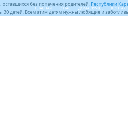
, оставшихся без попечения родителей,
Республики Кар
ГЛАВНАЯ
О НАС
ДОМА ЛУЧШЕ
КОНТАК
 30 детей. Всем этим детям нужны любящие и заботливы
ПОИСК РЕБЁНКА
ШПР
ЦЕНТР СЕ