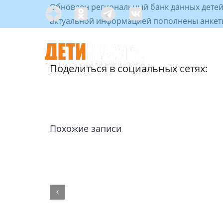
Skip
Обновлен региональный банк данных детей
Яндекс
Одноклассники
Telegramm
Custom
to
актуальной информацией пополнены анкеты
Дзен
content
Поделиться в социальных сетях:
С ЧЕГО НАЧАТЬ?
Похожие записи