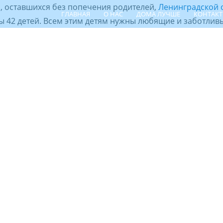
, оставшихся без попечения родителей,
Ленинградской 
ГЛАВНАЯ
О НАС
ДОМА ЛУЧШЕ
КОНТАК
 42 детей. Всем этим детям нужны любящие и заботливы
ПОИСК РЕБЁНКА
ШПР
ЦЕНТР СЕ