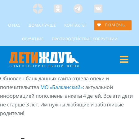
Skip
Яндекс
Одноклассники
Telegramm
Custom
to
Дзен
content
О НАС
ДОМА ЛУЧШЕ
КОНТАКТЫ
ПОМОЧЬ
ОБУЧЕНИЕ
ПРОТИВОДЕЙСТВИЕ КОРРУПЦИИ
Обновлен банк данных сайта отдела опеки и
попечительства
МО «Балканский»
: актуальной
информацией пополнены анкеты 4 детей. Все эти дети
не старше 3 лет. Им нужны любящие и заботливые
родители!