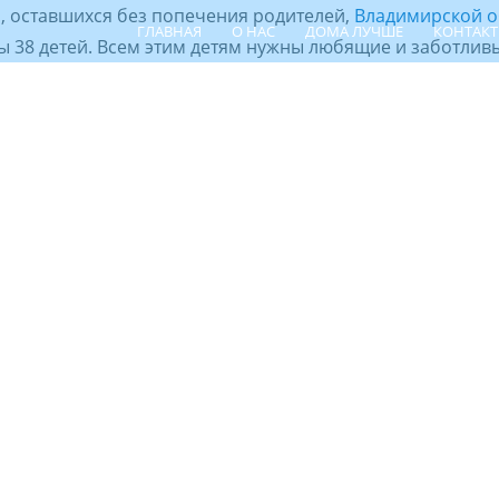
, оставшихся без попечения родителей,
Владимирской о
ГЛАВНАЯ
О НАС
ДОМА ЛУЧШЕ
КОНТАК
 38 детей. Всем этим детям нужны любящие и заботливы
ПОИСК РЕБЁНКА
ШПР
ЦЕНТР СЕ