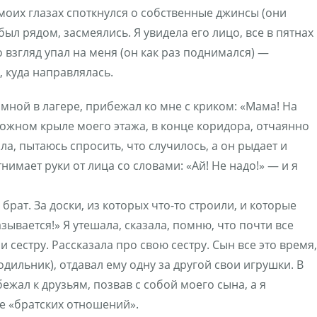
 моих глазах споткнулся о собственные джинсы (они
был рядом, засмеялись. Я увидела его лицо, все в пятнах
 взгляд упал на меня (он как раз поднимался) —
, куда направлялась.
мной в лагере, прибежал ко мне с криком: «Мама! На
оложном крыле моего этажа, в конце коридора, отчаянно
ла, пытаюсь спросить, что случилось, а он рыдает и
нимает руки от лица со словами: «Ай! Не надо!» — и я
ат. За доски, из которых что-то строили, и которые
азывается!» Я утешала, сказала, помню, что почти все
и сестру. Рассказала про свою сестру. Сын все это время,
дильник), отдавал ему одну за другой свои игрушки. В
бежал к друзьям, позвав с собой моего сына, а я
ие «братских отношений».