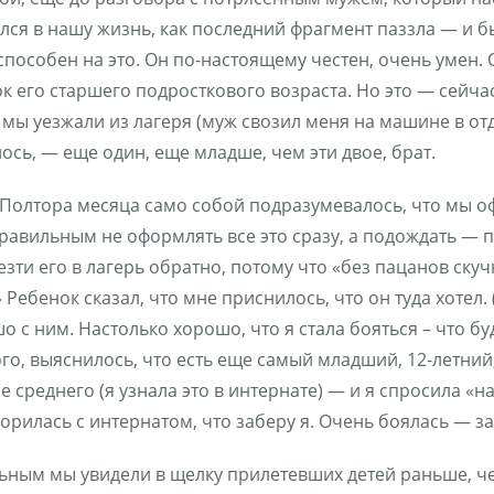
в нашу жизнь, как последний фрагмент паззла — и был
способен на это. Он по-настоящему честен, очень умен.
его старшего подросткового возраста. Но это — сейчас, 
да мы уезжали из лагеря (муж свозил меня на машине в о
лось, — еще один, еще младше, чем эти двое, брат.
 Полтора месяца само собой подразумевалось, что мы о
авильным не оформлять все это сразу, а подождать — по
зти его в лагерь обратно, потому что «без пацанов скуч
 Ребенок сказал, что мне приснилось, что он туда хотел. (
с ним. Настолько хорошо, что я стала бояться – что буд
ого, выяснилось, что есть еще самый младший, 12-летний
среднего (я узнала это в интернате) — и я спросила «н
рилась с интернатом, что заберу я. Очень боялась — з
ьным мы увидели в щелку прилетевших детей раньше, че