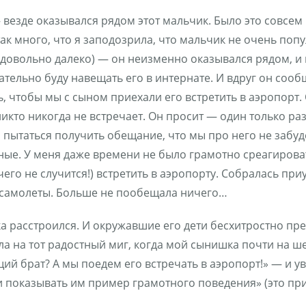
везде оказывался рядом этот мальчик. Было это совсем
ак много, что я заподозрила, что мальчик не очень поп
(довольно далеко) — он неизменно оказывался рядом, и 
зательно буду навещать его в интернате. И вдруг он сообщ
ь, чтобы мы с сыном приехали его встретить в аэропорт.
кто никогда не встречает. Он просит — один только рази
о пытаться получить обещание, что мы про него не забуде
дные. У меня даже времени не было грамотно среагировать
его не случится!) встретить в аэропорту. Собралась пр
ся самолеты. Больше не пообещала ничего…
 расстроился. И окружавшие его дети бесхитростно пре
а на тот радостный миг, когда мой сынишка почти на шее
щий брат? А мы поедем его встречать в аэропорт!» — и у
 и показывать им пример грамотного поведения» (это пр