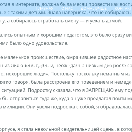
ботая в интернате, должна была месяц провести как воспи
ГЛАВНАЯ
О НАС
ДОМА ЛУЧШЕ
КОНТАК
вые с такими детьми. Знала наверняка, что не собираюс
гу, а собираюсь отработать смену — и уехать домой.
ались опытным и хорошим педагогом, это было сразу видн
ними было одно удовольствие.
е маленькое происшествие, омрачившее радостное настро
ПОИСК РЕБЁНКА
ШПР
ЦЕНТР СЕ
н из них очень грубым, неожиданно низким для роста са
о, нехорошие люди». Постольку поскольку нематным из 
мягко говоря, была расстроена его поведением и немедл
 ситуацией. Подростку сказала, что я ЗАПРЕЩАЮ ему под
о бы отправиться туда же, куда он уже предлагал пойти 
 милиции. Они увели подростка с собой, я обрадовалас
корпусе, я стала невольной свидетельницей сцены, в ко