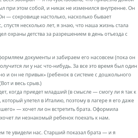
 при этом собой, и никак не изменился внутренне. Он
 Он — сокровище настолько, насколько бывает
спустя несколько лет, я знаю, что наша жизнь стала
тдел охраны детства за разрешением в день отъезда с
формляем документы и забираем его насовсем (пока он
лучится ли у нас что-нибудь. За все это время был один
но и он не привык» (ребенок в системе с дошкольного
Вот и весь срыв.)
ет, когда приедет младший (в смысле — смогу ли я так к
, который улетел в Италию, поэтому в лагере я его даже
ашего» — хочет ли он встретить брата. Оформила
ахочет ли незнакомый ребенок поехать к нам.
м те увидели нас. Старший показал брата — и я