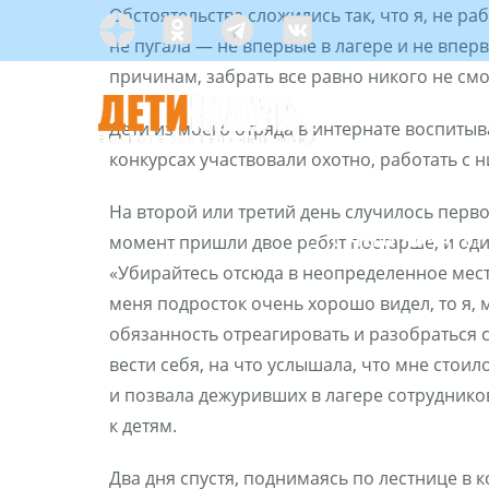
Skip
Обстоятельства сложились так, что я, не ра
Яндекс
Одноклассники
Telegramm
Custom
to
не пугала — не впервые в лагере и не впер
Дзен
content
причинам, забрать все равно никого не смо
Дети из моего отряда в интернате воспитыв
конкурсах участвовали охотно, работать с 
На второй или третий день случилось перво
С ЧЕГО НАЧАТЬ?
момент пришли двое ребят постарше, и оди
«Убирайтесь отсюда в неопределенное мест
меня подросток очень хорошо видел, то я, 
обязанность отреагировать и разобраться с
вести себя, на что услышала, что мне стоил
и позвала дежуривших в лагере сотрудников
к детям.
Два дня спустя, поднимаясь по лестнице в 