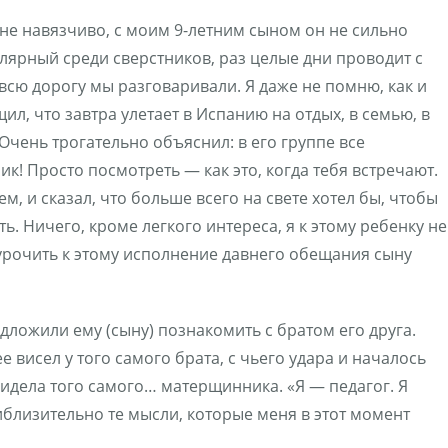
 не навязчиво, с моим 9-летним сыном он не сильно
улярный среди сверстников, раз целые дни проводит с
всю дорогу мы разговаривали. Я даже не помню, как и
ил, что завтра улетает в Испанию на отдых, в семью, в
 Очень трогательно объяснил: в его группе все
к! Просто посмотреть — как это, когда тебя встречают.
м, и сказал, что больше всего на свете хотел бы, чтобы
. Ничего, кроме легкого интереса, я к этому ребенку не
иурочить к этому исполнение давнего обещания сыну
дложили ему (сыну) познакомить с братом его друга.
 висел у того самого брата, с чьего удара и началось
видела того самого… матерщинника. «Я — педагог. Я
иблизительно те мысли, которые меня в этот момент