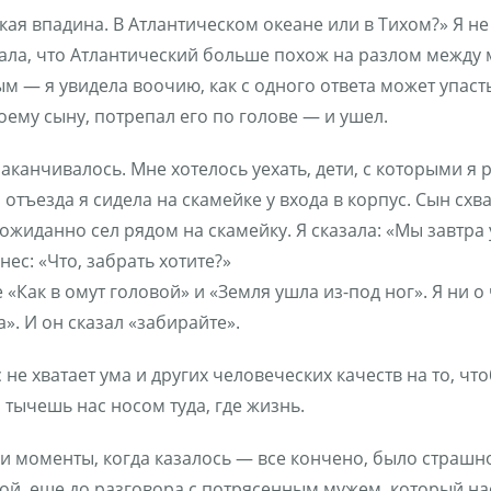
ская впадина. В Атлантическом океане или в Тихом?» Я н
ла, что Атлантический больше похож на разлом между м
 — я увидела воочию, как с одного ответа может упасть 
оему сыну, потрепал его по голове — и ушел.
заканчивалось. Мне хотелось уехать, дети, с которыми я 
 отъезда я сидела на скамейке у входа в корпус. Сын сх
жиданно сел рядом на скамейку. Я сказала: «Мы завтра 
нес: «Что, забрать хотите?»
«Как в омут головой» и «Земля ушла из-под ног». Я ни о 
а». И он сказал «забирайте».
нас не хватает ума и других человеческих качеств на то, 
, тычешь нас носом туда, где жизнь.
и моменты, когда казалось — все кончено, было страш
мой, еще до разговора с потрясенным мужем, который на