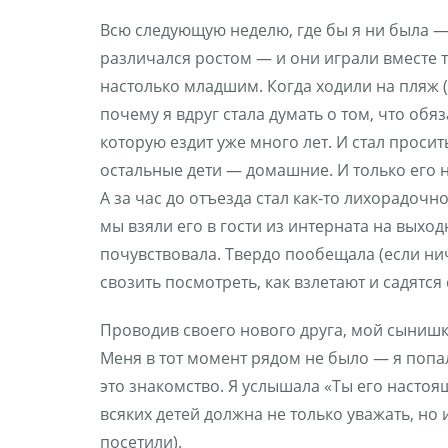
Всю следующую неделю, где бы я ни была — 
различался ростом — и они играли вместе т
настолько младшим. Когда ходили на пляж 
почему я вдруг стала думать о том, что обя
которую ездит уже много лет. И стал просит
остальные дети — домашние. И только его ни
А за час до отъезда стал как-то лихорадочн
мы взяли его в гости из интерната на выхо
почувствовала. Твердо пообещала (если нич
свозить посмотреть, как взлетают и садят
Проводив своего нового друга, мой сынишка
Меня в тот момент рядом не было — я попал
это знакомство. Я услышала «Ты его настоя
всяких детей должна не только уважать, но
посетили).