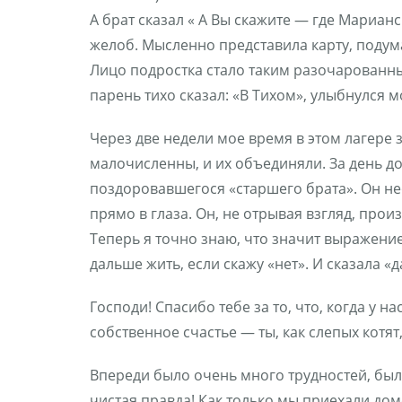
А брат сказал « А Вы скажите — где Мариан
желоб. Мысленно представила карту, подума
Лицо подростка стало таким разочарованным
парень тихо сказал: «В Тихом», улыбнулся м
Через две недели мое время в этом лагере 
малочисленны, и их объединяли. За день до
поздоровавшегося «старшего брата». Он нео
прямо в глаза. Он, не отрывая взгляд, произ
Теперь я точно знаю, что значит выражение 
дальше жить, если скажу «нет». И сказала «д
Господи! Спасибо тебе за то, что, когда у 
собственное счастье — ты, как слепых котят
Впереди было очень много трудностей, был
чистая правда! Как только мы приехали до