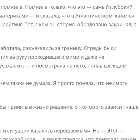
е помнила. Помнила только, что это — самый глубокий
атериками — и сказала, что в Атлантическом, кажется.
рейтинг. Тот, с кем он спорил, обрадовано закричал, а
работала, разъехались за границу. Отряды были
ватил за руку проходившего мимо и даже не
уезжаем», — и посмотрела на него, попав взглядом
чем таком не думала. Я просто поняла, что не смогу
чтобы принять в жизни решение, от которого зависит наше
но и ситуации казались нерешаемыми. Но — ЭТО —
с всех забирал — я почувствовала, что привезла домой