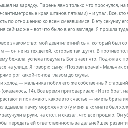
вышел на зарядку. Парень явно только что проснулся, на
-сантиметровые края штанов пятками) – и упал. Все, кто 
сть по отношению ко всем смеявшимся. В эту секунду его
 сейчас же – вот что было в его взгляде. Я прошла туда
вое знакомство: мой девятилетний сын, который был со 
им — он не из тех детей, которые так шутят. В противоп
нему бежала, успела подумать Бог знает что. Подняла с по
се на улице. Я говорю сыну: «Позови врача!» Мальчик от
ямо рог какой-то-под глазом до скулы.
 холод — мальчика побил его же собственный старший бр
(оказалось, 14). Все время приговаривал: «И это брат, н
ырастают и понимают, какое это счастье — иметь брата ил
кладывала пачку мороженого (у меня в комнате был холо
асунули в руки, на стол, и сказал, что все прошло. Он у
тобы передать ей ответственность за дальнейшее развит