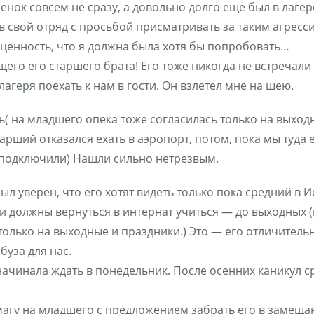
енок совсем не сразу, а довольно долго еще был в лагере
свой отряд с просьбой присматривать за таким агресс
 ценность, что я должна была хотя бы попробовать…
щего его старшего брата! Его тоже никогда не встречали
агеря поехать к нам в гости. Он взлетел мне на шею.
( на младшего опека тоже согласилась только на выходн
рший отказался ехать в аэропорт, потом, пока мы туда е
и подключили) Нашли сильно нетрезвым.
был уверен, что его хотят видеть только пока средний в 
ти должны вернуться в интернат учиться — до выходных
олько на выходные и праздники.) Это — его отличительна
буза для нас.
начинала ждать в понедельник. После осенних каникул с
магу на младшего с предложением забрать его в замещаю