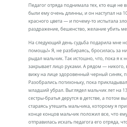
Педагог отряда поднимала тех, кто еще не 
были ему очень длинны, и он наступал на 10
красного цвета — и почему-то испытала зло
раздражение, бешенство, желание убить меня
На следующий день судьба подарила мне но
помощь!» Я, не разбираясь, бросилась за н
рыдал мальчик. Так истошно, что, пока я к 
закрывает лицо руками. А рядом — никого, в
вижу на лице здоровенный черный синяк, пр
Разобрались потихоньку, пока прикладывали
младший убрал. Выглядел мальчик лет на 13 
сестры-братья дерутся в детстве, а потом в
стараясь утешить мальчика, которому я при
конце концов мальчик положил все, что ему з
отправилась искать педагога его отряда, ч