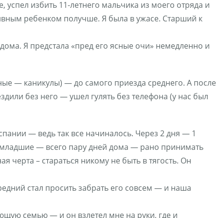
, успел избить 11-летнего мальчика из моего отряда и
ивным ребенком получше. Я была в ужасе. Старший к
 дома. Я предстала «пред его ясные очи» немедленно и
ые — каникулы) — до самого приезда среднего. А после
здили без него — ушел гулять без телефона (у нас был
Испании — ведь так все начиналось. Через 2 дня — 1
 (младшие — всего пару дней дома — рано принимать
я черта – стараться никому не быть в тягость. Он
редний стал просить забрать его совсем — и наша
щую семью — и он взлетел мне на руки, где и