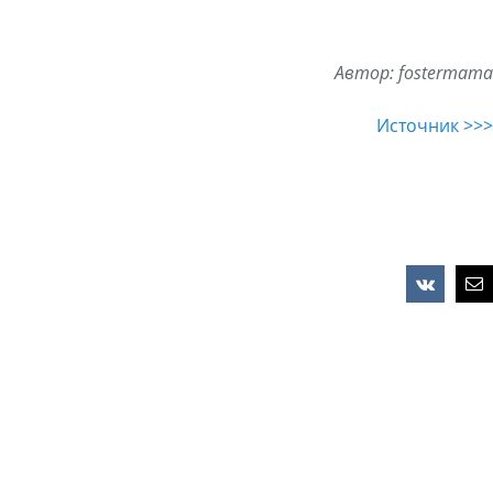
Автор: fostermama
Источник >>>
Vk
Em