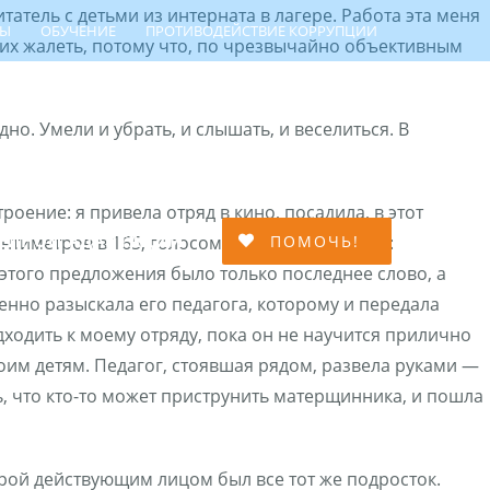
татель с детьми из интерната в лагере. Работа эта меня
ТЫ
ОБУЧЕНИЕ
ПРОТИВОДЕЙСТВИЕ КОРРУПЦИИ
ь их жалеть, потому что, по чрезвычайно объективным
о. Умели и убрать, и слышать, и веселиться. В
ение: я привела отряд в кино, посадила, в этот
МЕЙНОЙ АДАПТАЦИИ
ПОМОЧЬ!
нтиметров в 165, голосом сказал моим детям:
этого предложения было только последнее слово, а
енно разыскала его педагога, которому и передала
ходить к моему отряду, пока он не научится прилично
моим детям. Педагог, стоявшая рядом, развела руками —
ь, что кто-то может приструнить матерщинника, и пошла
торой действующим лицом был все тот же подросток.