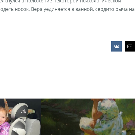
щелкнулся в положение некоторой психологической
одеть носок, Вера уединяется в ванной, сердито рыча на
Vk
Em