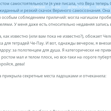
остом самостоятельности (я уже писала, что Вера тепер
ГЛАВНАЯ
О НАС
ДОМА ЛУЧШЕ
КОНТАК
жиданный и резкий скачок Вериного самосознания. Она н
я особым соблюдением приличий: могла нагишом пробеж
селями. У меня даже есть относительно недавняя запись в
, как известно (или вам пока не известно?), обожает Чел
ка для тетрадей Че-Пау. И вот, однажды вечером, я вне
идору: за полотенцем для душа. Я категорически не приве
ПОИСК РЕБЁНКА
ШПР
ЦЕНТР СЕ
 ростом мал и телом плоск, но все-таки на пороге пуберт
кройся, дева!
а прикрыла секретные места ладошками и отчеканила: