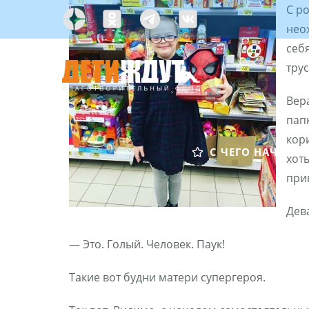
Skip
С р
Яндекс
Одноклассники
Telegramm
Custom
to
нео
Дзен
content
себ
тру
Вера
пап
кор
С ЧЕГО НАЧАТЬ?
хоть
при
Дев
— Это. Голый. Человек. Паук!
Такие вот будни матери супергероя.