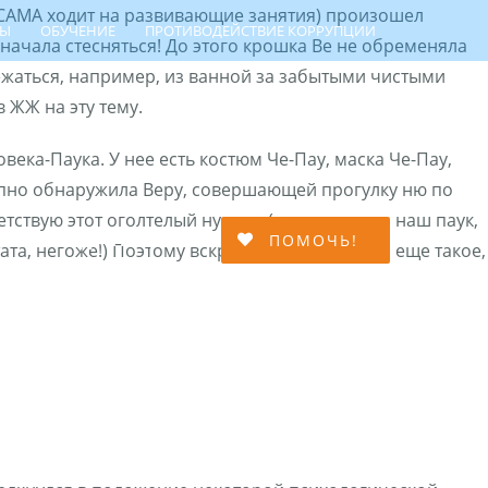
ь САМА ходит на развивающие занятия) произошел
ТЫ
ОБУЧЕНИЕ
ПРОТИВОДЕЙСТВИЕ КОРРУПЦИИ
ачала стесняться! До этого крошка Ве не обременяла
аться, например, из ванной за забытыми чистыми
 ЖЖ на эту тему.
овека-Паука. У нее есть костюм Че-Пау, маска Че-Пау,
запно обнаружила Веру, совершающей прогулку ню по
тствую этот оголтелый нудизм (ну человек-то наш паук,
МЕЙНОЙ АДАПТАЦИИ
ПОМОЧЬ!
ата, негоже!) Поэтому вскричала, мол, это что еще такое,